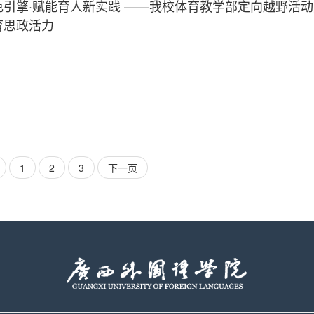
色引擎·赋能育人新实践 ——我校体育教学部定向越野活
育思政活力
1
2
3
下一页