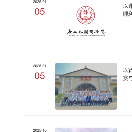
2026-01
以
05
顺
2026-01
以
05
赛
2025-10