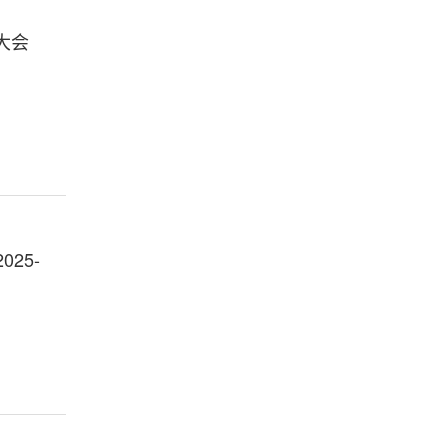
大会
25-