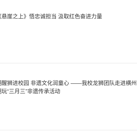
《悬崖之上》悟忠诚担当 汲取红色奋进力量
潮醒狮进校园 非遗文化润童心 ——我校龙狮团队走进横
潮玩“三月三”非遗传承活动