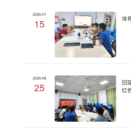
2026-07
体
15
2026-06
回
25
红