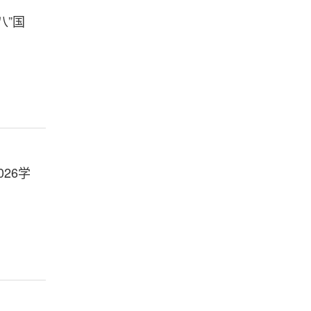
八”国
26学